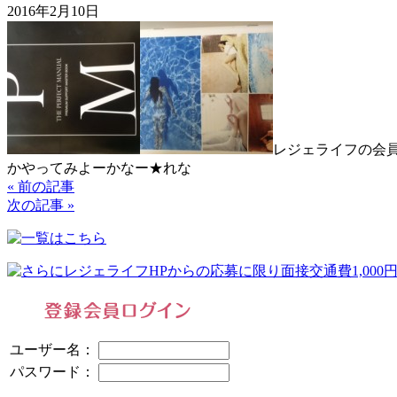
2016年2月10日
レジェライフの会
かやってみよーかなー★れな
« 前の記事
次の記事 »
ユーザー名：
パスワード：