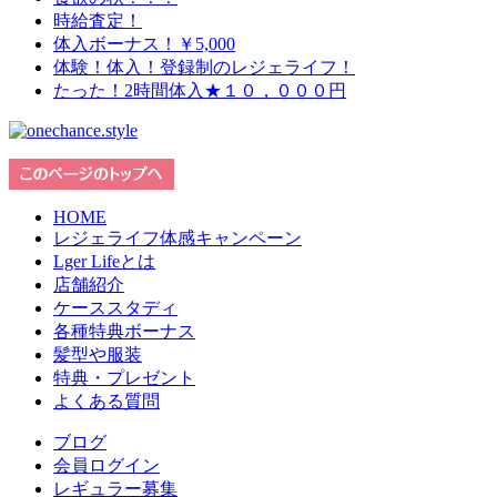
時給査定！
体入ボーナス！￥5,000
体験！体入！登録制のレジェライフ！
たった！2時間体入★１０，０００円
HOME
レジェライフ体感キャンペーン
Lger Lifeとは
店舗紹介
ケーススタディ
各種特典ボーナス
髪型や服装
特典・プレゼント
よくある質問
ブログ
会員ログイン
レギュラー募集