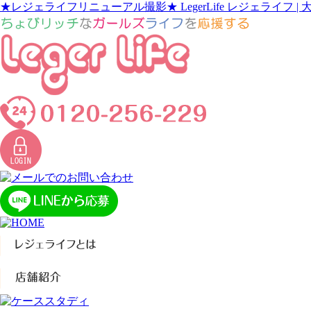
★レジェライフリニューアル撮影★ LegerLife レジェライ