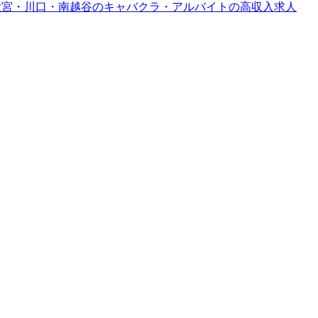
フ | 大宮・川口・南越谷のキャバクラ・アルバイトの高収入求人