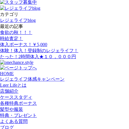
カテゴリ
レジェライフblog
最近の記事
食欲の秋！！！
時給査定！
体入ボーナス！￥5,000
体験！体入！登録制のレジェライフ！
たった！2時間体入★１０，０００円
HOME
レジェライフ体感キャンペーン
Lger Lifeとは
店舗紹介
ケーススタディ
各種特典ボーナス
髪型や服装
特典・プレゼント
よくある質問
ブログ