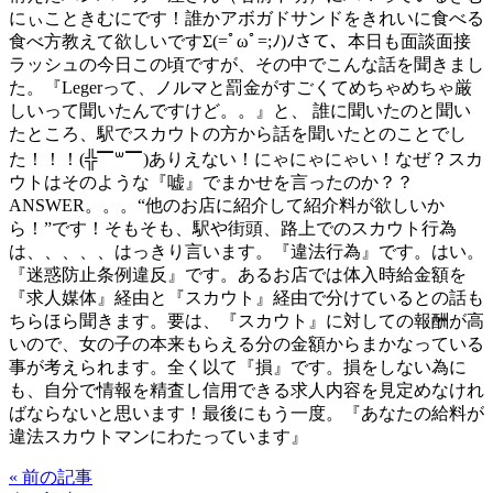
にぃこときむにです！誰かアボガドサンドをきれいに食べる
食べ方教えて欲しいですΣ(=ﾟωﾟ=;ﾉ)ﾉさて、本日も面談面接
ラッシュの今日この頃ですが、その中でこんな話を聞きまし
た。『Legerって、ノルマと罰金がすごくてめちゃめちゃ厳
しいって聞いたんですけど。。』と、 誰に聞いたのと聞い
たところ、駅でスカウトの方から話を聞いたとのことでし
た！！！(╬▔꒳​▔)ありえない！にゃにゃにゃい！なぜ？スカ
ウトはそのような『嘘』でまかせを言ったのか？？
ANSWER。。。“他のお店に紹介して紹介料が欲しいか
ら！”です！そもそも、駅や街頭、路上でのスカウト行為
は、、、、、はっきり言います。『違法行為』です。はい。
『迷惑防止条例違反』です。あるお店では体入時給金額を
『求人媒体』経由と『スカウト』経由で分けているとの話も
ちらほら聞きます。要は、『スカウト』に対しての報酬が高
いので、女の子の本来もらえる分の金額からまかなっている
事が考えられます。全く以て『損』です。損をしない為に
も、自分で情報を精査し信用できる求人内容を見定めなけれ
ばならないと思います！最後にもう一度。『あなたの給料が
違法スカウトマンにわたっています』
« 前の記事