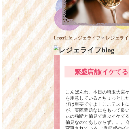
LegerLife レジェライフ
>
レジェライフ
繁盛店舗(イケてる
こんばんわ。本日の埼玉大宮
を用意しているとちょっとし
びは重要ですよ！ここテスト
が、実際問題なにをもって良
ぃの独断と偏見で選ぶイケて
偏見なのであしからず。。。 
変更されている （季節感やイ