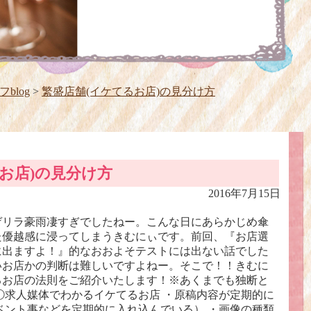
blog
>
繁盛店舗(イケてるお店)の見分け方
お店)の見分け方
2016年7月15日
ゲリラ豪雨凄すぎでしたねー。こんな日にあらかじめ傘
た優越感に浸ってしまうきむにぃです。前回、『お店選
に出ますよ！』的なおおよそテストには出ない話でした
いお店かの判断は難しいですよねー。そこで！！きむに
るお店の法則をご紹介いたします！※あくまでも独断と
①求人媒体でわかるイケてるお店 ・原稿内容が定期的に
ベント事などを定期的に入れ込んでいる） ・画像の種類