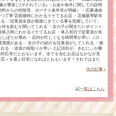
像が豊富にUPされている) ・お金や条件に関しての説明
給料からの控除等、ボーナス条件等が明確） ・応募連絡
つ丁寧 ②面接時にわかるイケてるお店 ・店舗最寄駅等
る ・従業員全員が面接にきている事を把握していて、
を何を飲むか聞いてくれる ・女の子が聞きたいポイント
③体入時にわかるイケてるお店 ・体入初日で従業員が名
おしぼりが厚め ・店内が忙しくなる時間帯が早い （22：
に清潔感がある ・女の子の紹介を従業員がしてくれる ・接
れる ・送迎の段取りが早い 上記項目が、きむにぃが勝
の対応等だとおもいます。全てを含むお店はなかなか見
お店＞を選ぶ目安になればとおもいます！それではまた
次の記事 »