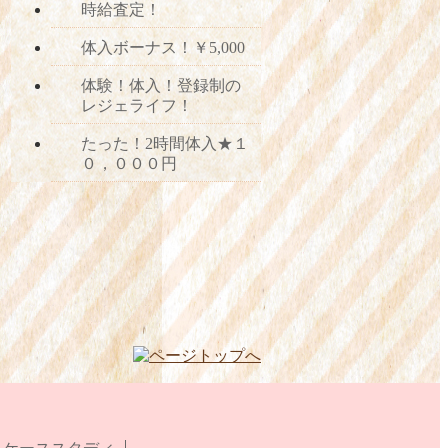
時給査定！
体入ボーナス！￥5,000
体験！体入！登録制の
レジェライフ！
たった！2時間体入★１
０，０００円